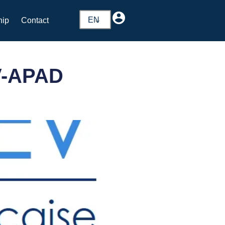
EN
hip
Contact
V-APAD