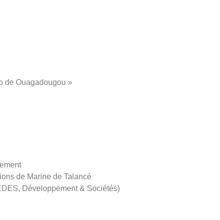
oko de Ouagadougou »
pement
ions de Marine de Talancé
, IEDES, Développement & Sociétés)