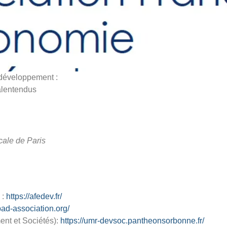
 développement :
alentendus
cale de Paris
 :
https://afedev.fr/
pad-association.org/
nt et Sociétés):
https://umr-devsoc.pantheonsorbonne.fr/