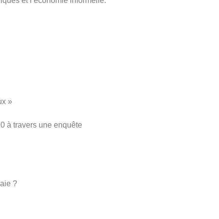
iques et l’économie informelle.
ux »
10 à travers une enquête
aie ?