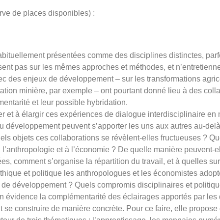
erve de places disponibles) :
abituellement présentées comme des disciplines distinctes, par
posent pas sur les mêmes approches et méthodes, et n’entretienn
c des enjeux de développement – sur les transformations agrico
oitation minière, par exemple – ont pourtant donné lieu à des col
ntarité et leur possible hybridation.
r et à élargir ces expériences de dialogue interdisciplinaire en n
 développement peuvent s’apporter les uns aux autres au-delà d
ls objets ces collaborations se révèlent-elles fructueuses ? Que
 l’anthropologie et à l’économie ? De quelle manière peuvent-e
ées, comment s’organise la répartition du travail, et à quelles 
thique et politique les anthropologues et les économistes adopte
s de développement ? Quels compromis disciplinaires et politique
en évidence la complémentarité des éclairages apportés par les 
 se construire de manière concrète. Pour ce faire, elle propose 