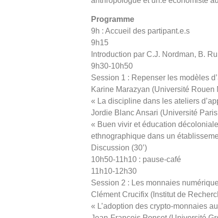
anthropologue et un.e économiste aut
Programme
9h : Accueil des partipant.e.s
9h15
Introduction par C.J. Nordman, B. Ru
9h30-10h50
Session 1 : Repenser les modèles d’
Karine Marazyan (Université Rouen
« La discipline dans les ateliers d’
Jordie Blanc Ansari (Université Par
« Buen vivir et éducation décolonial
ethnographique dans un établissem
Discussion (30’)
10h50-11h10 : pause-café
11h10-12h30
Session 2 : Les monnaies numériques
Clément Crucifix (Institut de Recher
« L’adoption des crypto-monnaies a
Jean-François Ponsot (Université Gre