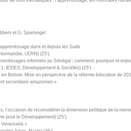
our de trois thématiques : l’apprentissage, les monnaies numér
bbers et G. Spielvogel
apprentissage dans et depuis les Suds
 Normandie, LERN) (25’)
apprentissages informels au Sénégal : comment, pourquoi et enje
is 1, IEDES, Développement & Sociétés) (25’)
e en Bolivie. Mise en perspective de la réforme éducative de 20
ent secondaire amazonien »
, l’occasion de reconsidérer la dimension politique de la monn
che pour le Développement) (25’)
u Venezuela »
noble Alpes, Pacte) (25’)